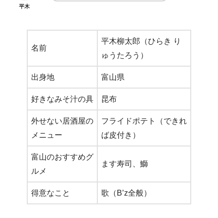
平木
平木柳太郎（ひらき り
名前
ゅうたろう）
出身地
富山県
好きなみそ汁の具
昆布
外せない居酒屋の
フライドポテト（できれ
メニュー
ば皮付き）
富山のおすすめグ
ます寿司、鰤
ルメ
得意なこと
歌（B’z全般）