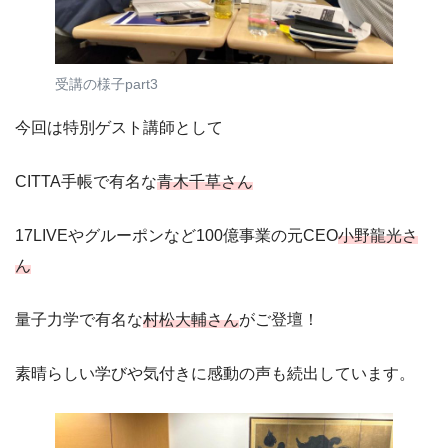
受講の様子part3
今回は特別ゲスト講師として
CITTA手帳で有名な
青木千草さん
17LIVEやグルーポンなど100億事業の元CEO
小野龍光さ
ん
量子力学で有名な
村松大輔さん
がご登壇！
素晴らしい学びや気付きに感動の声も続出しています。